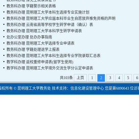
教务科办理
推免生就读保证书
教务科办理
学籍警示相关表格
教务科办理
昆明理工大学本科生选择专业实施计划
教务科办理
昆明理工大学应届本科毕业生自愿放弃推免资格的声明
教务科办理
云南省高等学校学生转学申请（确认）表
教务科办理
昆明理工大学本科学生转学申请表
处办公室办理
处办办事指南
教务科办理
昆明理工大学选择专业申请表
教务科办理
学籍处理退学上报表
教务科办理
昆明理工大学本科生选择专业学院录取汇总表
教学科办理
返校重修申请表(留学生使用)
教学科办理
昆明理工大学境外交流生学分认定申请表
共103条
上页
1
2
3
4
5
6
版权所有 © 昆明理工大学教务处 技术支持：信息化建设管理中心 您是第
6890643
位访