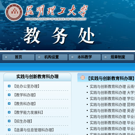
首页
机构设置
本科教学
规章制度
实践与创新教育科办理
【实践与创新教育科办理
【处办公室办理】
实践与创新教育科办理
云南
实践与创新教育科办理
大学
【教学科办理】
实践与创新教育科办理
学位
【教务科办理】
实践与创新教育科办理
昆明
实践与创新教育科办理
英语
【教学能力发展科】
实践与创新教育科办理
毕业
【招生办理】
实践与创新教育科办理
毕业
实践与创新教育科办理
毕业
【选课与信息管理科办理】