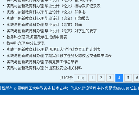
实践与创新教育科办理
毕业设计（论文）答辩记录表
实践与创新教育科办理
毕业设计（论文）指导教师记录表
实践与创新教育科办理
毕业设计（论文）任务书
实践与创新教育科办理
毕业设计（论文）开题报告
实践与创新教育科办理
毕业设计（论文）封面
实践与创新教育科办理
毕业设计（论文）对学生的要求
教务科办理
教师更改学生成绩申请表
教学科办理
学分认定表
实践与创新教育科办理
昆明理工大学学科竞赛工作计划表
实践与创新教育科办理
学期实验教学任务及跨校区交通车申请表
实践与创新教育科办理
学科竞赛工作总结表
实践与创新教育科办理
外出实践安全相关材料
共103条
上页
1
2
3
4
5
6
版权所有 © 昆明理工大学教务处 技术支持：信息化建设管理中心 您是第
6890310
位访