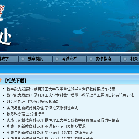
科教学
规章制度
考试专栏
办事指南
相关
【相关下载】
教学能力发展科
昆明理工大学教学单位领导查询评教结果操作指南
教学能力发展科
昆明理工大学本科教学质量与教学改革工程项目经费管理办法
教务科办理
作弊违纪寄家长通知
实践与创新教育科办理
学位论文原创性声明
教务科办理
查分运行单
实践与创新教育科办理
昆明理工大学实践教学经费预支及报销申请表
实践与创新教育科办理
英语专业专用表格及要求
实践与创新教育科办理
毕业设计（论文）成绩评定表