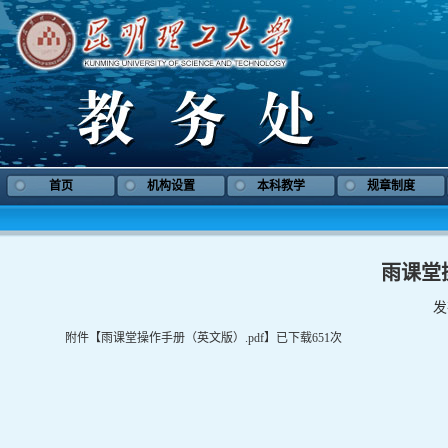
首页
机构设置
本科教学
规章制度
雨课堂
发
附件【
雨课堂操作手册（英文版）.pdf
】已下载
651
次