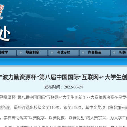
科教学
规章制度
考试专栏
办事指南
相关
宁波力勤资源杯”第八届中国国际“互联网+”大学生
发布时间：2022-06-24
波力勤资源杯”第八届中国国际“互联网+”大学生创新创业大赛校级决赛在呈
烈角逐，最终评选出校级金奖110项、银奖249项，其中金奖项目将参加云
”，学校贯彻落实“以赛促学、以赛促教、以赛促创”的大赛宗旨，为大学