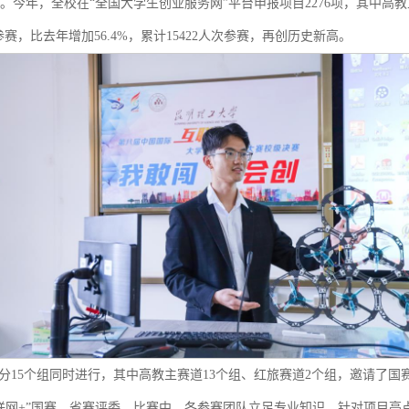
今年，全校在“全国大学生创业服务网”平台申报项目2276项，其中高教主
参赛，比去年增加56.4%，累计15422人次参赛，再创历史新高。
分15个组同时进行，其中高教主赛道13个组、红旅赛道2个组，邀请了国
互联网+”国赛、省赛评委。比赛中，各参赛团队立足专业知识，针对项目