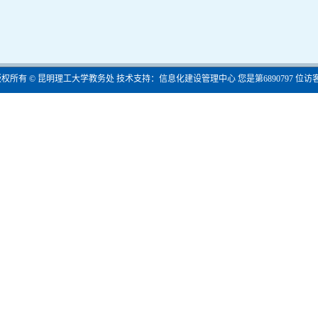
版权所有 © 昆明理工大学教务处 技术支持：信息化建设管理中心 您是第
6890797
位访