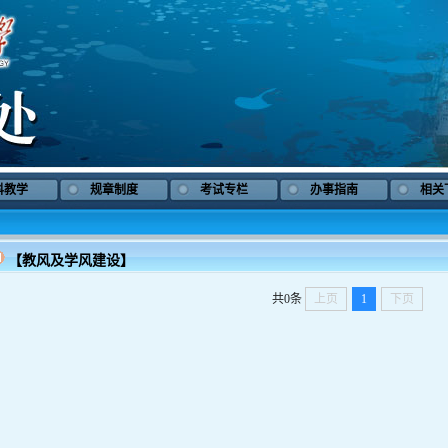
科教学
规章制度
考试专栏
办事指南
相关
【教风及学风建设】
共0条
上页
1
下页