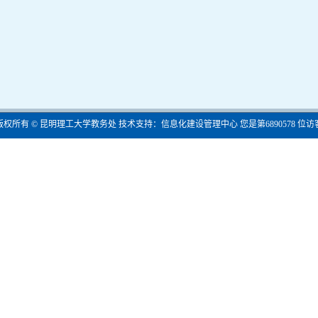
版权所有 © 昆明理工大学教务处 技术支持：信息化建设管理中心 您是第
6890578
位访