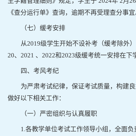
生学籍管理细则》规定，学生于
2024
年
2
月
2
《查分运行单》查询，逾期不再受理查分事宜
（七）缓考安排
从
2019
级学生开始不设补考（缓考除外
20
、
2021
、
2022
和
2023
级缓考统一安排在下
四、考风考纪
为严肃考试纪律，保证考试质量，构建良
做好以下相关工作：
（一）严密组织与认真履职
1.
各教学单位考试工作领导小组，全面负