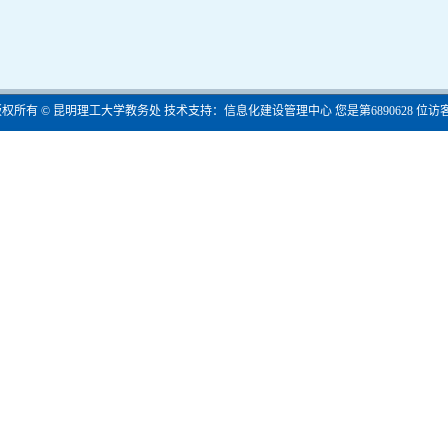
版权所有 © 昆明理工大学教务处 技术支持：信息化建设管理中心 您是第
6890628
位访