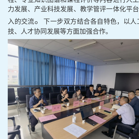
力发展、产业科技发展、教学管评一体化平
。
入的
交流
下一步双方结合各自特色
，
以
人
技、人才协同发展等
方面
加强
合作。