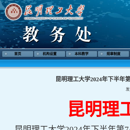
首页
机构设置
本科教学
规章制度
昆明理工大学2024年下半年
发
昆明理
昆明理工大学
202
4
年
下
半年第
7