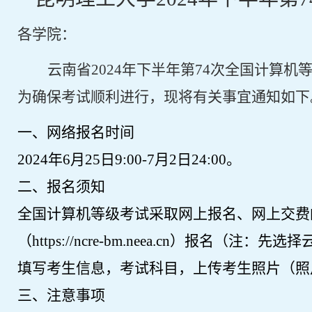
各学院：
云南省
202
4
年
下
半年第
7
4
次全国计算机
为确保考试顺利进行，现将有关事宜通知如下
一、网络报名时间
202
4
年
6
月
25
日
9:00
-
7
月
2
日
24:00。
二、报名须知
全国计算机等级考试采取网上报名、网上交费
（
https://ncre-bm.neea.cn
）报名（注：先选择
填写考生信息，考试科目，上传考生照片（照
三、注意事项