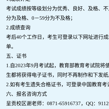
考试成绩按等级划分为优秀、良好、及格、不
分为及格、
0－59
分为不及格；
2.
成绩查询
考后
40
个工作日，考生可登录以
下
网址进行成
单。
五、证书
1.
自
2023
年
9
月考试起，教育部教育考试院将
生都将获得电子证书，同时不再制作和下发纸
2.
如有考生遗失合格证书，可登录中国教育考
六、报名咨询
方式
呈贡校区
谢
老师：
0871-65916737，
QQ：
9112